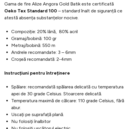
Gama de fire Alize Angora Gold Batik este certificată
Oeko Tex Standard 100
– standard înalt de siguranță ce
atestă absența substanțelor nocive.
Compoziție: 20% lână, 80% acril
Gramaj/bobină: 100 gr
Metraj/bobină: 550 m
Andrele recomandate: 3 – 6mm
Croșeă recomandată: 2-4mm
Instrucțiuni pentru întreținere
Spălare: recomandată spălarea delicată cu temperatura
apei de 30 grade Celsius. Stoarcere delicată.
Temperatura maximă de călcare: 110 grade Celsius, fără
abur.
Uscați pe suprafață plană.
Nu folosiți înalbitor
Nu folosiți uscătorul electric