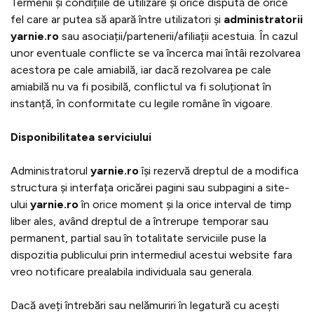
Termenii și condițiile de utilizare și orice dispută de orice
fel care ar putea să apară între utilizatori și
administratorii
yarnie.ro
sau asociații/partenerii/afiliații acestuia. În cazul
unor eventuale conflicte se va încerca mai întâi rezolvarea
acestora pe cale amiabilă, iar dacă rezolvarea pe cale
amiabilă nu va fi posibilă, conflictul va fi soluționat în
instanță, în conformitate cu legile române în vigoare.
Disponibilitatea serviciului
Administratorul
yarnie.ro
își rezervă dreptul de a modifica
structura și interfața oricărei pagini sau subpagini a site-
ului
yarnie.ro
în orice moment și la orice interval de timp
liber ales, având dreptul de a întrerupe temporar sau
permanent, partial sau în totalitate serviciile puse la
dispozitia publicului prin intermediul acestui website fara
vreo notificare prealabila individuala sau generala.
Dacă aveți întrebări sau nelămuriri în legatură cu acești