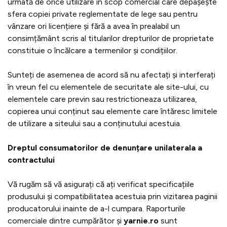
urmată de orice utilizare în scop comercial care depașește
sfera copiei private reglementate de lege sau pentru
vânzare ori licențiere și fără a avea în prealabil un
consimțământ scris al titularilor drepturilor de proprietate
constituie o încălcare a termenilor și condițiilor.
Sunteți de asemenea de acord să nu afectați și interferați
în vreun fel cu elementele de securitate ale site-ului, cu
elementele care previn sau restrictioneaza utilizarea,
copierea unui conținut sau elemente care întăresc limitele
de utilizare a siteului sau a conținutului acestuia.
Dreptul consumatorilor de denunțare unilaterala a
contractului
Vă rugăm să vă asigurați că ați verificat specificațiile
produsului și compatibilitatea acestuia prin vizitarea paginii
producatorului inainte de a-l cumpara. Raporturile
comerciale dintre cumpărător și
yarnie.ro
sunt