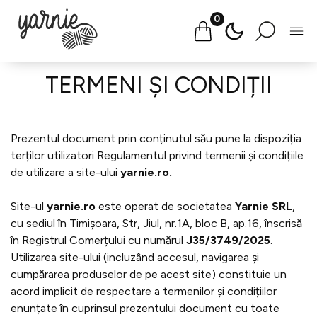
0
Salt
TERMENI ȘI CONDIȚII
la
conținut
Prezentul document prin conținutul său pune la dispoziția
terților utilizatori Regulamentul privind termenii și condițiile
de utilizare a site-ului
yarnie.ro.
Site-ul
yarnie.ro
este operat de societatea
Yarnie
SRL
,
cu sediul în Timișoara, Str, Jiul, nr.1A, bloc B, ap.16, înscrisă
în Registrul Comerțului cu numărul
J35/3749/2025
.
Utilizarea site-ului (incluzând accesul, navigarea și
cumpărarea produselor de pe acest site) constituie un
acord implicit de respectare a termenilor și condițiilor
enunțate în cuprinsul prezentului document cu toate