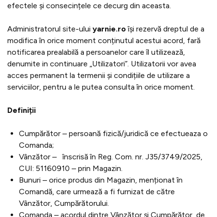
efectele și consecințele ce decurg din aceasta.
Administratorul site-ului
yarnie.ro
își rezervă dreptul de a
modifica în orice moment conținutul acestui acord, fară
notificarea prealabilă a persoanelor care îl utilizează,
denumite in continuare „Utilizatori”. Utilizatorii vor avea
acces permanent la termenii și condițiile de utilizare a
serviciilor, pentru a le putea consulta în orice moment.
Definiții
Cumpărător – persoană fizică/juridică ce efectueaza o
Comanda;
Vânzător – înscrisă în Reg. Com. nr. J35/3749/2025,
CUI: 51160910 – prin Magazin.
Bunuri – orice produs din Magazin, menționat în
Comandă, care urmează a fi furnizat de către
Vânzător, Cumpărătorului.
Comanda – acordul dintre Vânzător și Cumpărător, de