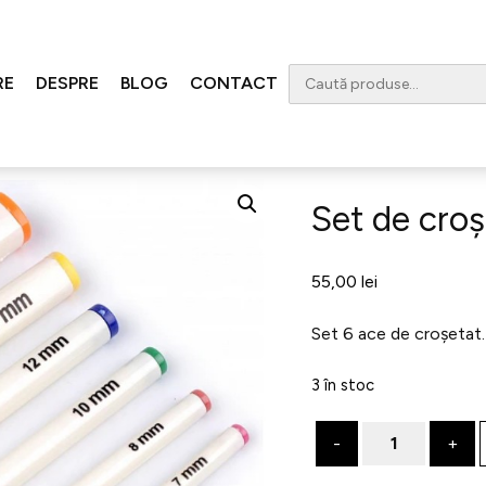
RE
DESPRE
BLOG
CONTACT
Set de cro
55,00
lei
Set 6 ace de croșeta
3 în stoc
Cantitate
Set
de