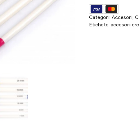
croșete
groase
Categorii:
Accesorii
,
C
Etichete:
accesorii cr