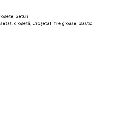
roșete
,
Seturi
osetat
,
croșetă
,
Croșetat
,
fire groase
,
plastic