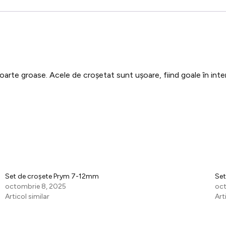
arte groase. Acele de croșetat sunt ușoare, fiind goale în inter
Set de croșete Prym 7-12mm
Set
octombrie 8, 2025
oct
Articol similar
Art