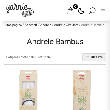
0
Salt
Prima pagină
/
Accesorii
/
Andrele
/
Andrele Circulare
/ Andrele Bambus
la
conținut
Andrele Bambus
Se afișează toate cele 8 rezultate
Filtrează