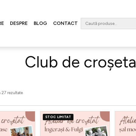
RE
DESPRE
BLOG
CONTACT
ere
/ Club de croșetat - istoric
Club de croșetat
n 27 rezultate
Acest
STOC LIMITAT
produs
are