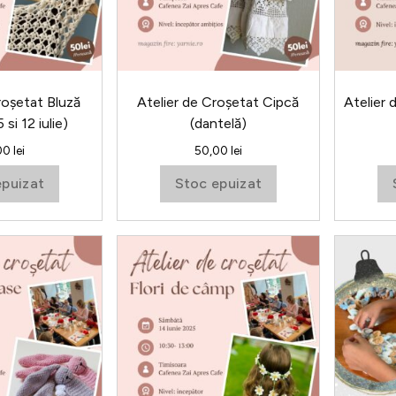
Opțiunile
pot
fi
alese
în
roșetat Bluză
Atelier de Croșetat Cipcă
Atelier
pagina
si 12 iulie)
(dantelă)
produsului.
00
lei
50,00
lei
epuizat
Stoc epuizat