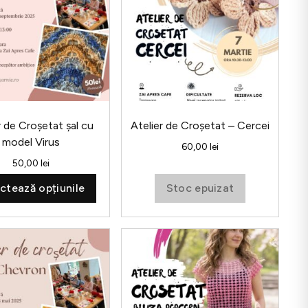
r de Croșetat șal cu
Atelier de Croșetat – Cercei
model Virus
60,00
lei
.
50,00
lei
ctează opțiunile
Stoc epuizat
Acest
produs
are
mai
multe