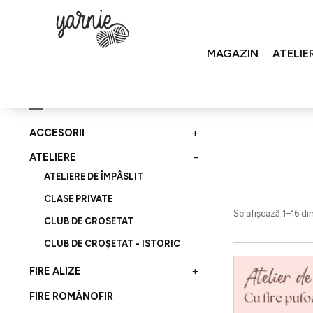
MAGAZIN
ATELIE
Salt
Prima pagină
/
Ateli
la
Categorii de produse
conținut
+
ACCESORII
ACE
-
ATELIERE
+
ANDRELE
ATELIERE DE ÎMPÂSLIT
ANDRELE CIRCULARE
+
ARTICULAȚII
CLASE PRIVATE
ANDRELE ALUMINIU
ANDRELE DREPTE
Se afișează 1–16 di
CARABINE
CLUB DE CROSETAT
ANDRELE BAMBUS
ANDRELE DUBLE
+
+
CROȘETE
ANDRELE ERGONOMICS
CLUB DE CROȘETAT - ISTORIC
ALUMINIU
CROȘETE >5MM
Acest
CUPE
BAMBUS
+
FIRE ALIZE
CROȘETE <5MM
produs
ERGONOMICS
DIVERSE
ALIZE ANGORA GOLD
FIRE ROMÂNOFIR
are
SETURI
ETICHETE
ALIZE ANGORA GOLD BATIK