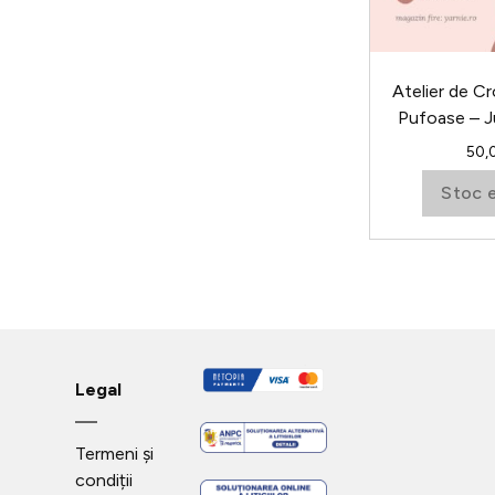
fi
alese
în
Atelier de Cr
pagina
Pufoase – J
produsului.
50,
Stoc 
Legal
Termeni și
condiții