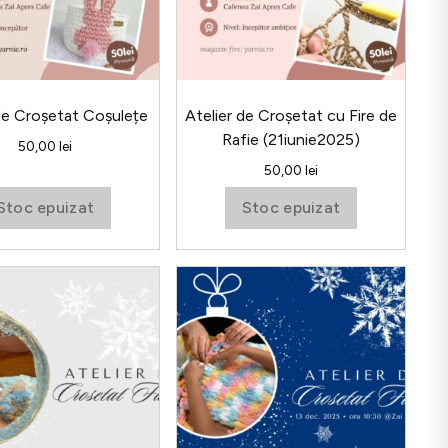
 de Croșetat Coșulețe
Atelier de Croșetat cu Fire de
Rafie (21iunie2025)
50,00
lei
50,00
lei
Stoc epuizat
Stoc epuizat