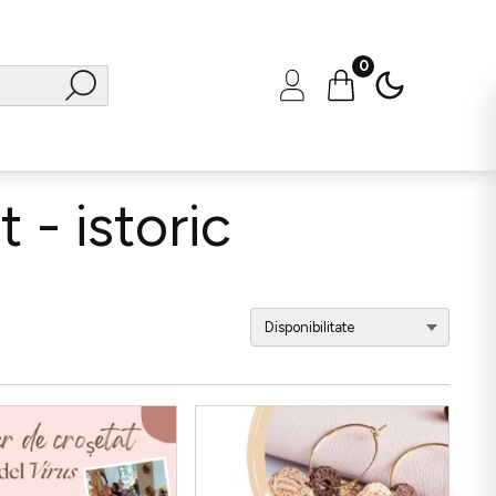
0
 - istoric
Sortează
după