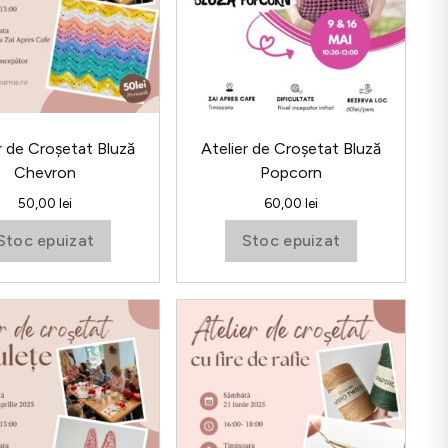
variații.
Opțiunile
pot
fi
alese
în
r de Croșetat Bluză
Atelier de Croșetat Bluză
pagina
Chevron
Popcorn
.
produsului.
50,00
lei
60,00
lei
Stoc epuizat
Stoc epuizat