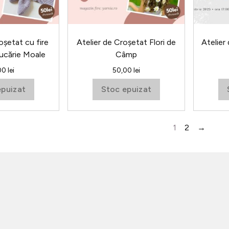
oșetat cu fire
Atelier de Croșetat Flori de
Atelier
ucărie Moale
Câmp
00
lei
50,00
lei
epuizat
Stoc epuizat
1
2
→