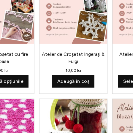
mai
multe
variații.
Opțiunile
pot
fi
alese
în
oșetat cu fire
Atelier de Croșetat Îngerași &
Atelie
pagina
oase
Fulgi
produsului
00
lei
10,00
lei
ă opțiunile
Adaugă în coș
Sele
Acest
produs
are
mai
multe