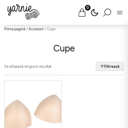
0
Salt
Prima pagină
/
Accesorii
/ Cupe
la
conținut
Cupe
Se afișează singurul rezultat
Filtrează