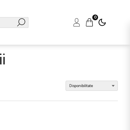
0
i
Sortează
după