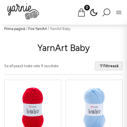
0
Salt
Prima pagină
/
Fire YarnArt
/ YarnArt Baby
la
conținut
YarnArt Baby
Se afișează toate cele 9 rezultate
Filtrează