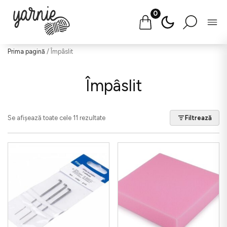
0
Salt
Prima pagină
/ Împâslit
la
conținut
Împâslit
Se afișează toate cele 11 rezultate
Filtrează